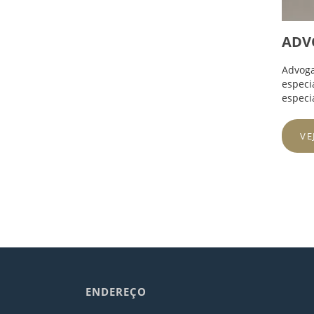
ADV
Advoga
especi
especi
VE
ENDEREÇO