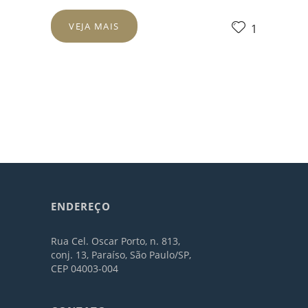
VEJA MAIS
1
ENDEREÇO
Rua Cel. Oscar Porto, n. 813,
conj. 13, Paraíso, São Paulo/SP,
CEP 04003-004