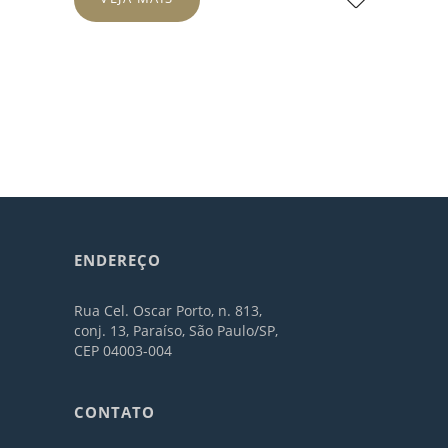
ENDEREÇO
Rua Cel. Oscar Porto, n. 813,
conj. 13, Paraíso, São Paulo/SP,
CEP 04003-004
CONTATO