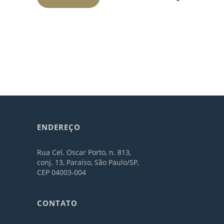
ENDEREÇO
Rua Cel. Oscar Porto, n. 813,
conj. 13, Paraíso, São Paulo/SP,
CEP 04003-004
CONTATO