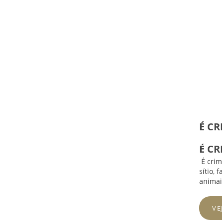
É CR
É CR
É crim
sítio,
animais
VE