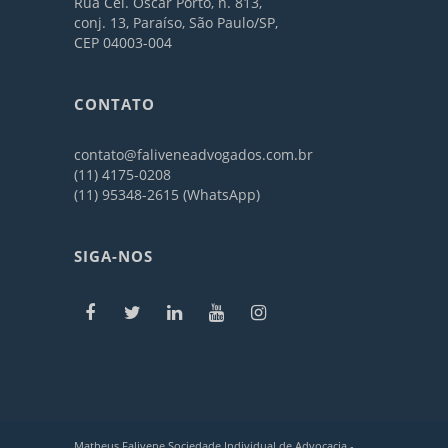
Rua Cel. Oscar Porto, n. 813,
conj. 13, Paraíso, São Paulo/SP,
CEP 04003-004
CONTATO
contato@faliveneadvogados.com.br
(11) 4175-0208
(11) 95348-2615 (WhatsApp)
SIGA-NOS
Matheus Falivene Sociedade Individual de Advocacia -