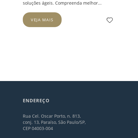
soluções ágeis. Compreenda melhor...
VEJA MAIS
ENDEREÇO
Rua Cel. Oscar Porto, n. 813,
conj. 13, Paraíso, São Paulo/SP,
CEP 04003-004