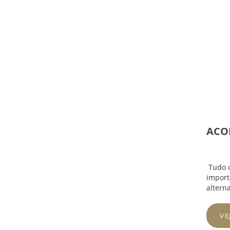
ACOR
Tudo o
import
altern
VE