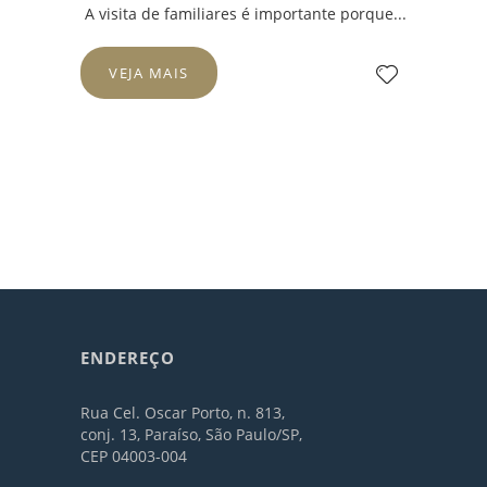
A visita de familiares é importante porque...
VEJA MAIS
ENDEREÇO
Rua Cel. Oscar Porto, n. 813,
conj. 13, Paraíso, São Paulo/SP,
CEP 04003-004