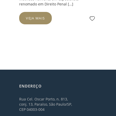
renomado em Direito Penal […]
VEJA MAIS
ENDEREÇO
Rua Cel. Oscar Porto, n. 813,
conj. 13, Paraíso, São Paulo/SP,
CEP 04003-004