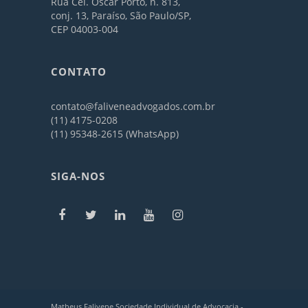
Rua Cel. Oscar Porto, n. 813,
conj. 13, Paraíso, São Paulo/SP,
CEP 04003-004
CONTATO
contato@faliveneadvogados.com.br
(11) 4175-0208
(11) 95348-2615 (WhatsApp)
SIGA-NOS
Matheus Falivene Sociedade Individual de Advocacia -