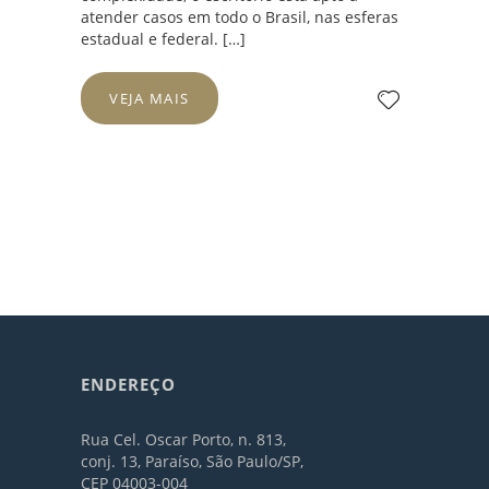
atender casos em todo o Brasil, nas esferas
estadual e federal. […]
VEJA MAIS
ENDEREÇO
Rua Cel. Oscar Porto, n. 813,
conj. 13, Paraíso, São Paulo/SP,
CEP 04003-004