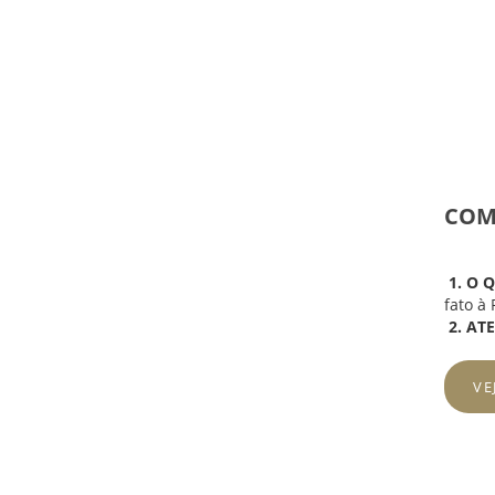
COM
1. O 
fato à
2. AT
VE