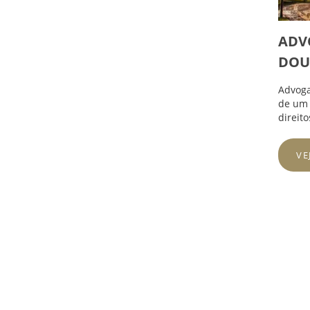
ADV
DOU
Advoga
de um 
direit
VE