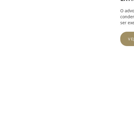
O advo
conden
ser ex
VE