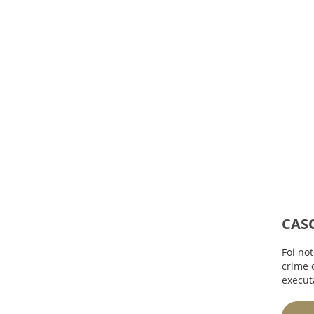
CASO
Foi no
crime d
execut